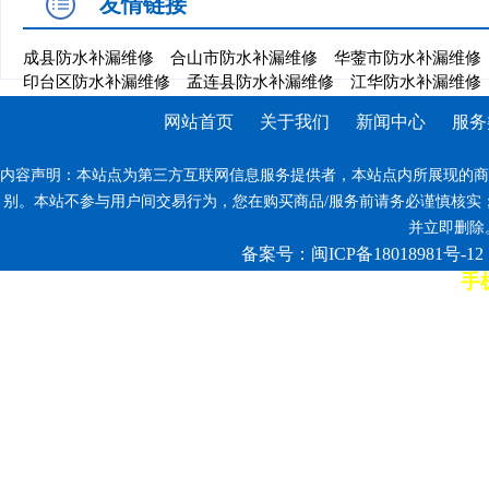
友情链接
成县防水补漏维修
合山市防水补漏维修
华蓥市防水补漏维修
印台区防水补漏维修
孟连县防水补漏维修
江华防水补漏维修
网站首页
关于我们
新闻中心
服务
内容声明：本站点为第三方互联网信息服务提供者，本站点内所展现的商
别。本站不参与用户间交易行为，您在购买商品/服务前请务必谨慎核实
并立即删除。反
备案号：闽ICP备18018981号-12
手机
7*12小时客服热线: 康师傅