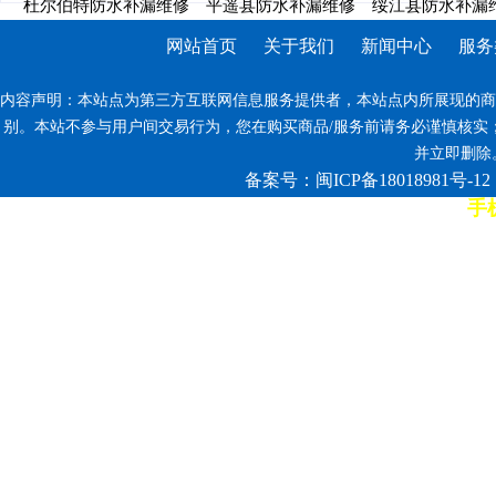
杜尔伯特防水补漏维修
平遥县防水补漏维修
绥江县防水补漏
网站首页
关于我们
新闻中心
服务
内容声明：本站点为第三方互联网信息服务提供者，本站点内所展现的商
别。本站不参与用户间交易行为，您在购买商品/服务前请务必谨慎核实
并立即删除。反
备案号：闽ICP备18018981号-12
手机
7*12小时客服热线: 康师傅